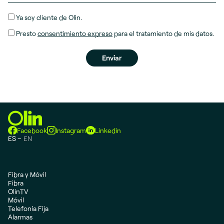
Ya soy cliente de Olin.
Presto
consentimiento expreso
para el tratamiento de mis datos.
Facebook
Instagram
Linkedin
ES
EN
Fibra y Móvil
Fibra
OlinTV
Móvil
Telefonía Fija
Alarmas