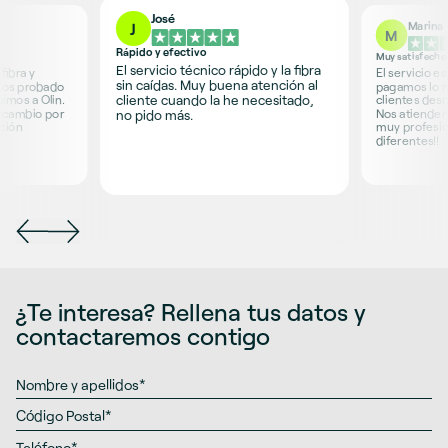
José
Marina
J
M
Rápido y efectivo
Muy satisfecho
El servicio técnico rápido y la fibra
fibra y
El servicio e
sin caídas. Muy buena atención al
mos probado
pagamos lo 
cliente cuando la he necesitado,
imos a Olin.
clientes desd
a cambio por
Nos atienden
no pido más.
ción
muy profesion
diferentes!!
¿Te interesa? Rellena tus datos y
contactaremos contigo