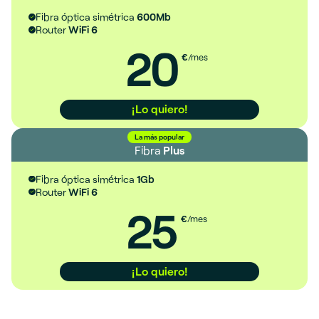
Fibra óptica simétrica
600Mb
Router
WiFi 6
20
€
/mes
¡Lo quiero!
La más popular
Fibra
Plus
Fibra óptica simétrica
1Gb
Router
WiFi 6
25
€
/mes
¡Lo quiero!