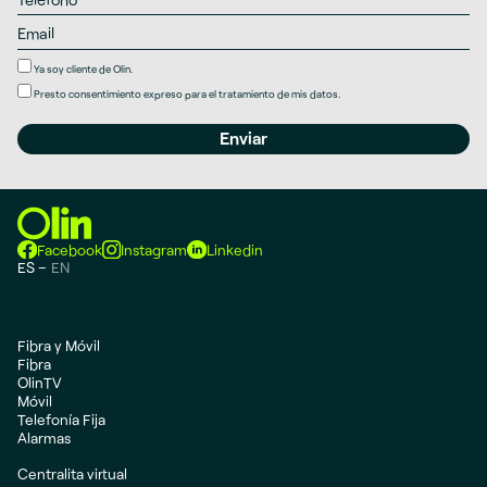
Ya soy cliente de Olin.
Presto
consentimiento expreso
para el tratamiento de mis datos.
Facebook
Instagram
Linkedin
ES
EN
Fibra y Móvil
Fibra
OlinTV
Móvil
Telefonía Fija
Alarmas
Centralita virtual