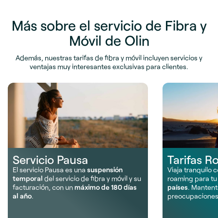
Más sobre el servicio de Fibra y
Móvil de Olin
Además, nuestras tarifas de fibra y móvil incluyen servicios y
ventajas muy interesantes exclusivas para clientes.
Servicio Pausa
Tarifas R
El servicio Pausa es una
suspensión
Viaja tranquilo 
temporal
del servicio de fibra y móvil y su
roaming para tu
facturación, con un
máximo de 180 días
países
. Mantent
al año
.
preocupaciones