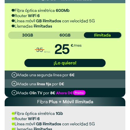
Fibra óptica simétrica
600Mb
Router
WiFi 6
Línea móvil
GB ilimitados
con velocidad 5G
Llamadas
ilimitadas
30GB
60GB
Ilimitada
25
€
/mes
35
€
/mes
¡Lo quiero!
Añade una segunda línea por
6€
Añade una
línea fija
por
0€
Añade
Olin TV
por
8€
Ahora 0€
Fibra
Plus + Móvil Ilimitada
Fibra óptica simétrica
1Gb
Router
WiFi 6
Línea móvil
GB ilimitados
con velocidad 5G
Llamadas
ilimitadas