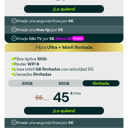
¡Lo quiero!
Añade una segunda línea por
6€
Añade una
línea fija
por
0€
Añade
Olin TV
por
5€
Ahora 0€
Fibra
Ultra + Móvil Ilimitada
Fibra óptica
10Gb
Router
WiFi 6
Línea móvil
GB ilimitados
con velocidad 5G
Llamadas
ilimitadas
30GB
60GB
Ilimitada
45
€
/mes
55
€
/mes
¡Lo quiero!
Añade una segunda línea por
6€