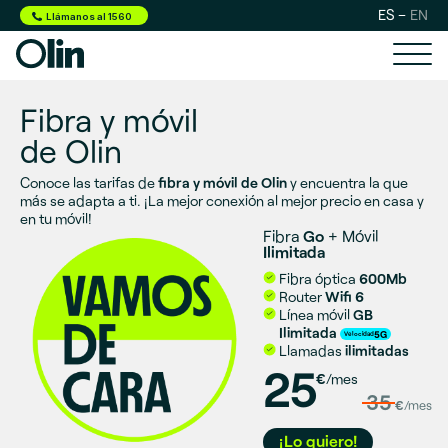
ES
EN
Llámanos al 1560
Fibra y móvil
de Olin
Conoce las tarifas de
fibra y móvil de Olin
y encuentra la que
más se adapta a ti. ¡La mejor conexión al mejor precio en casa y
en tu móvil!
Fibra
Go
+ Móvil
Ilimitada
Fibra óptica
600Mb
Router
Wifi 6
Línea móvil
GB
Ilimitada
Velocidad
Llamadas
ilimitadas
25
€
/mes
35
€
/mes
¡Lo quiero!