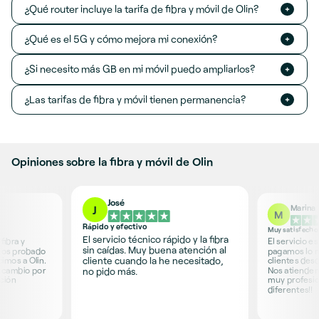
¿Qué router incluye la tarifa de fibra y móvil de Olin?
¿Qué es el 5G y cómo mejora mi conexión?
¿Si necesito más GB en mi móvil puedo ampliarlos?
¿Las tarifas de fibra y móvil tienen permanencia?
Opiniones sobre la fibra y móvil de Olin
José
Marina
J
M
Rápido y efectivo
Muy satisfecho
El servicio técnico rápido y la fibra
fibra y
El servicio e
sin caídas. Muy buena atención al
mos probado
pagamos lo 
cliente cuando la he necesitado,
imos a Olin.
clientes desd
a cambio por
Nos atienden
no pido más.
ción
muy profesion
diferentes!!