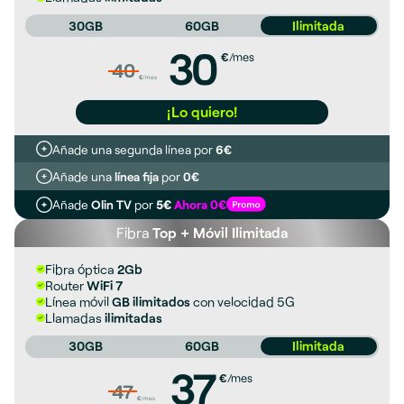
30GB
60GB
Ilimitada
30
€
/mes
40
€
/mes
¡Lo quiero!
Añade una segunda línea por
6€
Añade una
línea fija
por
0€
Añade
Olin TV
por
5€
Ahora 0€
Fibra
Top + Móvil Ilimitada
Fibra óptica
2Gb
Router
WiFi 7
Línea móvil
GB ilimitados
con velocidad 5G
Llamadas
ilimitadas
30GB
60GB
Ilimitada
37
€
/mes
47
€
/mes