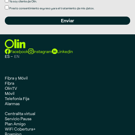
Ya soy cliente de Olin.
Presto
consentimiento expreso
para el tratamiento de mis datos.
Facebook
Instagram
Linkedin
ES
EN
Fibra y Móvil
Fibra
OlinTV
Móvil
Telefonía Fija
Alarmas
Centralita virtual
Servicio Pausa
Plan Amigo
WiFi Cobertura+
Roaming