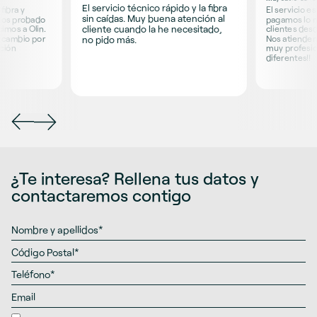
El servicio técnico rápido y la fibra
fibra y
El servicio e
sin caídas. Muy buena atención al
mos probado
pagamos lo 
cliente cuando la he necesitado,
imos a Olin.
clientes desd
a cambio por
Nos atienden
no pido más.
ción
muy profesion
diferentes!!
¿Te interesa? Rellena tus datos y
contactaremos contigo