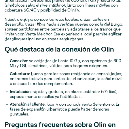
urbanización. Ofrecemos planes de 600 Mb, 1 Gb y hasta 10 Gb
(simétricos salvo el nivel máximo), junto con líneas móviles con
cobertura 5G/4G y posibilidad de OlinTV.
Nuestro equipo conoce los retos locales: cruzar calles en
desarrollo, trazar fibra hacia avenidas nuevas como la del Burgo,
sortear particiones entre parcelas y adaptarse a los tramos que
limitan con Venta Melchor. Esa experiencia local permite agilizar
despliegues incluso en zonas semiurbanas.
Qué destaca de la conexión de Olin
Conexión
: velocidades de hasta 10 Gb, con opciones de 600
Mb y 1 Gb simétricas, válidas para hogares exigentes.
Cobertura
: buena para las zonas residenciales consolidadas;
en tramos todavía pendientes de urbanización, la señal móvil
o enlaces híbridos complementan.
Instalación
: rápida y gratuita, en plazos estándar (<7 días),
especialmente en calles ya habilitadas.
Atención al cliente
: local y con conocimiento del entorno. En
fases de expansión urbanística puede haber demoras
puntuales.
Preguntas frecuentes sobre Olin en