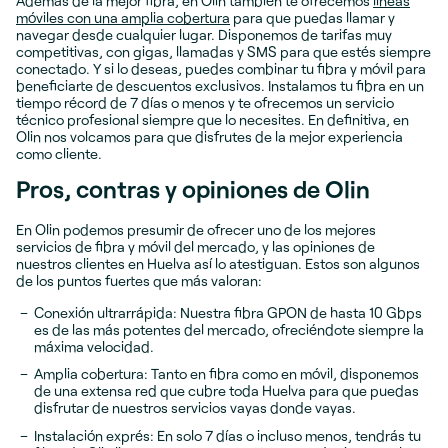
Además de la mejor fibra, en Olin también te ofrecemos
líneas
móviles con una amplia cobertura
para que puedas llamar y
navegar desde cualquier lugar. Disponemos de tarifas muy
competitivas, con gigas, llamadas y SMS para que estés siempre
conectado. Y si lo deseas, puedes combinar tu fibra y móvil para
beneficiarte de descuentos exclusivos. Instalamos tu fibra en un
tiempo récord de 7 días o menos y te ofrecemos un servicio
técnico profesional siempre que lo necesites. En definitiva, en
Olin nos volcamos para que disfrutes de la mejor experiencia
como cliente.
Pros, contras y opiniones de Olin
En Olin podemos presumir de ofrecer uno de los mejores
servicios de fibra y móvil del mercado, y las opiniones de
nuestros clientes en Huelva así lo atestiguan. Estos son algunos
de los puntos fuertes que más valoran:
Conexión ultrarrápida: Nuestra fibra GPON de hasta 10 Gbps
es de las más potentes del mercado, ofreciéndote siempre la
máxima velocidad.
Amplia cobertura: Tanto en fibra como en móvil, disponemos
de una extensa red que cubre toda Huelva para que puedas
disfrutar de nuestros servicios vayas donde vayas.
Instalación exprés: En solo 7 días o incluso menos, tendrás tu