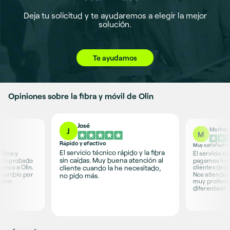
Deja tu solicitud y te ayudaremos a elegir la mejor
solución.
Te ayudamos
Opiniones sobre la fibra y móvil de Olin
José
Marina
J
M
Rápido y efectivo
Muy satisfecho
El servicio técnico rápido y la fibra
fibra y
El servicio e
sin caídas. Muy buena atención al
mos probado
pagamos lo 
cliente cuando la he necesitado,
imos a Olin.
clientes desd
a cambio por
Nos atienden
no pido más.
ción
muy profesion
diferentes!!