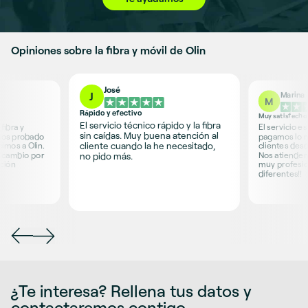
Opiniones sobre la fibra y móvil de Olin
José
Marina
J
M
Rápido y efectivo
Muy satisfecho
El servicio técnico rápido y la fibra
fibra y
El servicio e
sin caídas. Muy buena atención al
mos probado
pagamos lo 
cliente cuando la he necesitado,
imos a Olin.
clientes desd
a cambio por
Nos atienden
no pido más.
ción
muy profesion
diferentes!!
¿Te interesa? Rellena tus datos y
contactaremos contigo