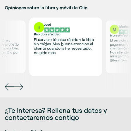
Opiniones sobre la fibra y móvil de Olin
José
Marina
J
M
Rápido y efectivo
Muy satisfecho
El servicio técnico rápido y la fibra
fibra y
El servicio e
sin caídas. Muy buena atención al
mos probado
pagamos lo 
cliente cuando la he necesitado,
imos a Olin.
clientes desd
a cambio por
Nos atienden
no pido más.
ción
muy profesion
diferentes!!
¿Te interesa? Rellena tus datos y
contactaremos contigo