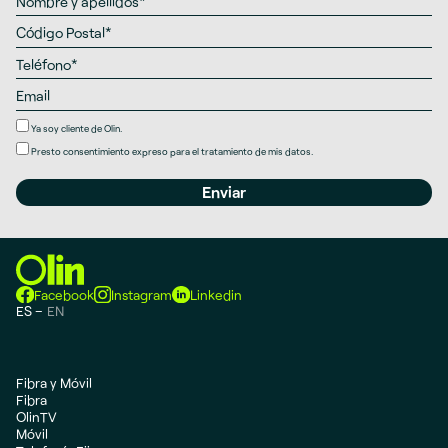
Ya soy cliente de Olin.
Presto
consentimiento expreso
para el tratamiento de mis datos.
Facebook
Instagram
Linkedin
ES
EN
Fibra y Móvil
Fibra
OlinTV
Móvil