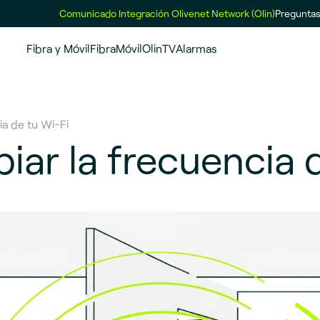
Comunicado Integración Olivenet Network (Olin)
Preguntas
Fibra y Móvil
Fibra
Móvil
OlinTV
Alarmas
a de tu Wi-Fi
ar la frecuencia d