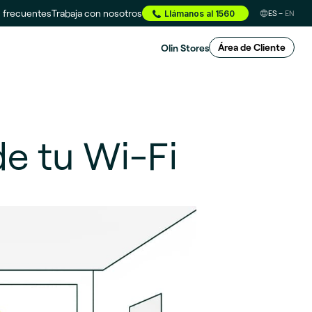
 frecuentes
Trabaja con nosotros
Llámanos al 1560
ES
EN
Olin Stores
Área de Cliente
e tu Wi-Fi