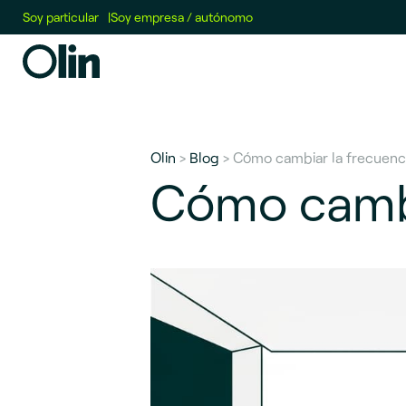
Soy particular
|
Soy empresa / autónomo
Olin
>
Blog
> Cómo cambiar la frecuenci
Cómo cambi