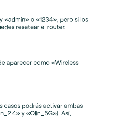
y «admin» o «1234», pero si los
edes resetear el router.
uede aparecer como «Wireless
os casos podrás activar ambas
n_2.4» y «Olin_5G»). Así,